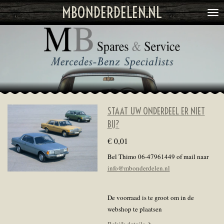
MBONDERDELEN.NL
Ga
direct
naar
de
hoofdinhoud
STAAT UW ONDERDEEL ER NIET
BIJ?
€ 0,01
Bel Thimo 06-47961449 of mail naar
info@mbonderdelen.nl
De voorraad is te groot om in de
webshop te plaatsen
Bekijk details