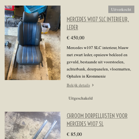
Uitverkocht
MERCEDES W107 SLC INTERIEUR,
LEDER
€ 450,00
Mercedes w107 SLC interieur, blauw
met zwart leder, opnieuw bekleed en
gevuld, bestaande uit voorstoelen,
achterbank, deurpanelen, vloermatten,
Ophalen in Krommenie
Bekijk details
Uitgeschakeld
CHROOM DORPELLIJSTEN VOOR
MERCEDES W107 SL
€ 85,00