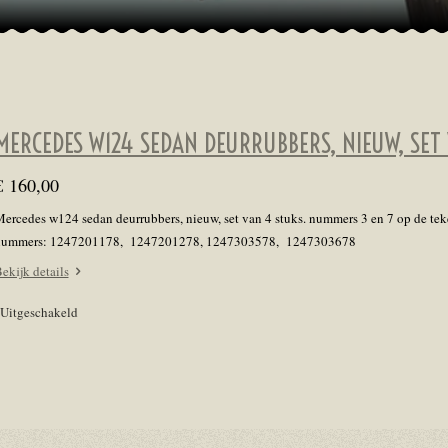
MERCEDES W124 SEDAN DEURRUBBERS, NIEUW, SET
€ 160,00
ercedes w124 sedan deurrubbers, nieuw, set van 4 stuks. nummers 3 en 7 op de tek
nummers:
1247201178, 1247201278, 1247303578, 1247303678
ekijk details
Uitgeschakeld