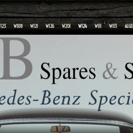
123
W108
W121
W126
W201
W124
W111
W113
ALG