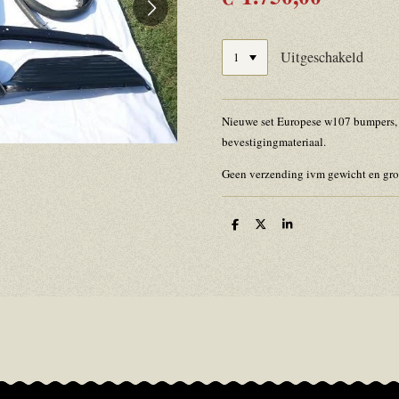
Uitgeschakeld
Nieuwe set Europese w107 bumpers, 
bevestigingmateriaal.
Geen verzending ivm gewicht en gro
D
D
S
e
e
h
l
e
a
e
l
r
n
e