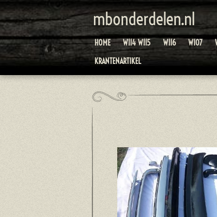
Ga
mbonderdelen.nl
direct
naar
HOME
W114 W115
W116
W107
de
hoofdinhoud
KRANTENARTIKEL