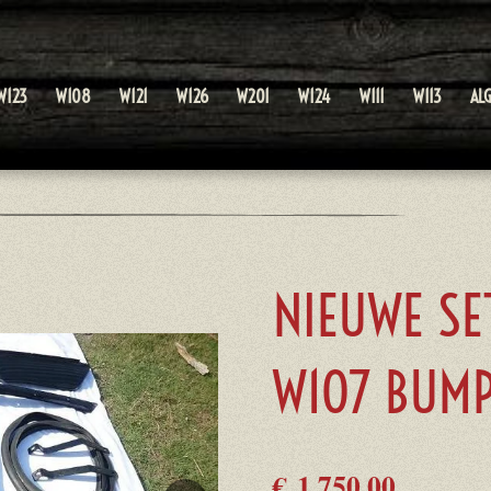
W123
W108
W121
W126
W201
W124
W111
W113
AL
NIEUWE SE
W107 BUM
€ 1.750,00