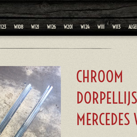
123
W108
W121
W126
W201
W124
W111
W113
ALG
CHROOM
DORPELLIJ
MERCEDES 