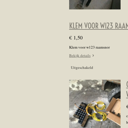
KLEM VOOR W123 RAA
€ 1,50
Klem voor w123 raamsnor
Bekijk details
Uitgeschakeld
c