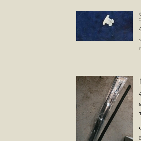
s
B
M
T
O
B