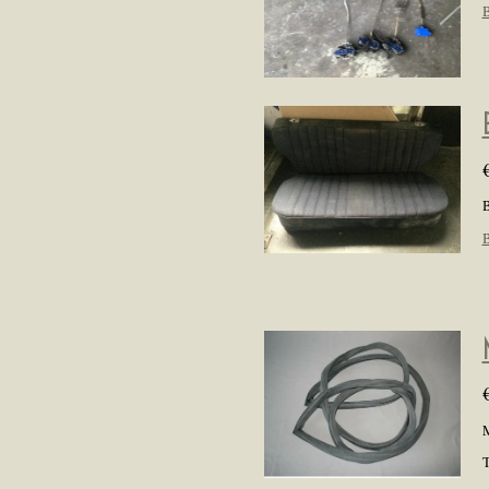
B
B
B
M
T