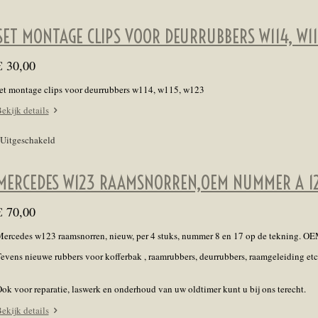
SET MONTAGE CLIPS VOOR DEURRUBBERS W114, W11
€ 30,00
et montage clips voor deurrubbers w114, w115, w123
ekijk details
Uitgeschakeld
MERCEDES W123 RAAMSNORREN,OEM NUMMER A 1
€ 70,00
ercedes w123 raamsnorren, nieuw, per 4 stuks, nummer 8 en 17 op de tekning. 
evens nieuwe rubbers voor kofferbak , raamrubbers, deurrubbers, raamgeleiding etc
ok voor reparatie, laswerk en onderhoud van uw oldtimer kunt u bij ons terecht.
ekijk details