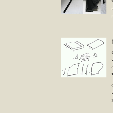
R
B
N
r
T
O
f
B