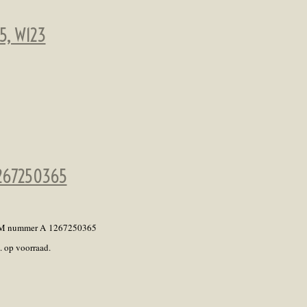
5, W123
267250365
OEM nummer A
1267250365
. op voorraad.