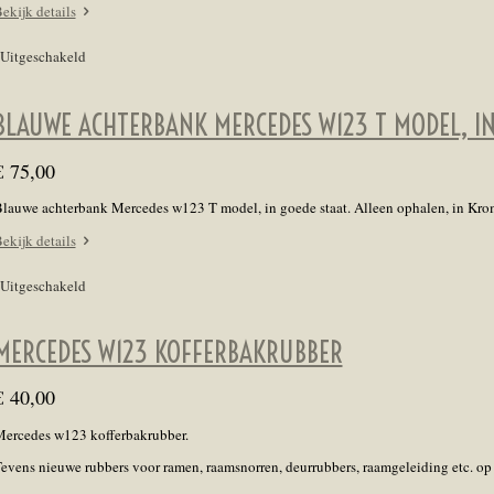
ekijk details
Uitgeschakeld
BLAUWE ACHTERBANK MERCEDES W123 T MODEL, IN
€ 75,00
lauwe achterbank Mercedes w123 T model, in goede staat. Alleen ophalen, in Kr
ekijk details
Uitgeschakeld
MERCEDES W123 KOFFERBAKRUBBER
€ 40,00
ercedes w123 kofferbakrubber.
evens nieuwe rubbers voor ramen, raamsnorren, deurrubbers, raamgeleiding etc. op