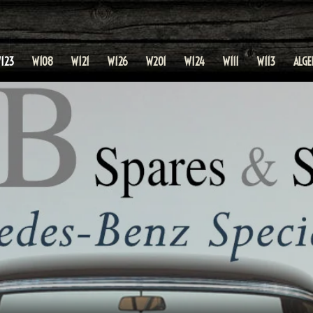
123
W108
W121
W126
W201
W124
W111
W113
ALG