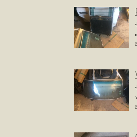
r
B
V
B