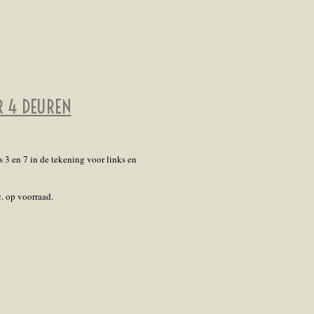
R 4 DEUREN
 3 en 7 in de tekening voor links en
c. op voorraad.