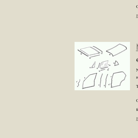
O
B
N
r
T
O
f
B