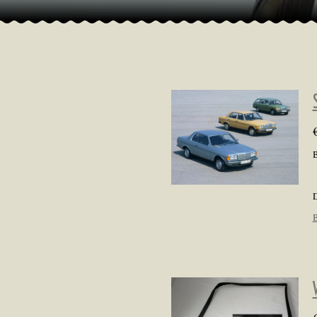
B
D
B