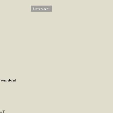
Uitverkocht
et zonneband