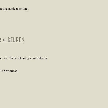
in bijgaande tekening
R 4 DEUREN
 3 en 7 in de tekening voor links en
c. op voorraad.