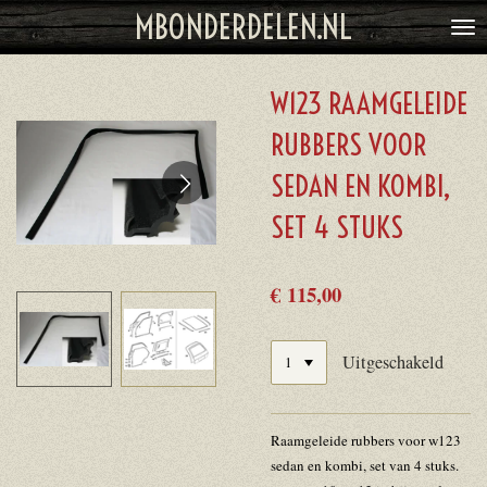
MBONDERDELEN.NL
Ga
direct
naar
W123 RAAMGELEIDE
de
hoofdinhoud
RUBBERS VOOR
SEDAN EN KOMBI,
SET 4 STUKS
€ 115,00
Uitgeschakeld
Raamgeleide rubbers voor w123
sedan en kombi, set van 4 stuks.