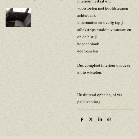
interieur bestaat uit:
voorstoelen met hoofdsteunen
achterbank
vloermatten en overig tapijt
afdekstrips rondom voorraam en
op de b stijl
hoedenplank,
deurpanelen
Dus compleet interieur om deze
uit te wisselen.
Uitsluitend ophalen, of via
palletzending
D
D
S
D
e
e
h
e
l
e
a
l
e
l
r
e
n
e
n