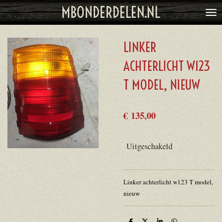
MBONDERDELEN.NL
Ga
direct
naar
LINKER
de
hoofdinhoud
ACHTERLICHT W123
T MODEL, NIEUW
€ 135,00
Uitgeschakeld
Linker achterlicht w123 T model,
nieuw