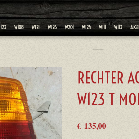
123
W108
W121
W126
W201
W124
W111
W113
ALG
RECHTER A
W123 T MO
€ 135,00