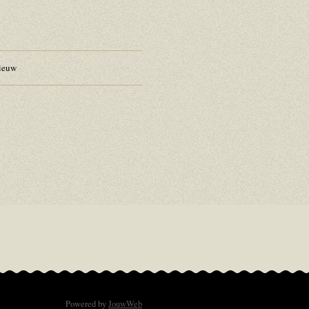
nieuw
Powered by
JouwWeb