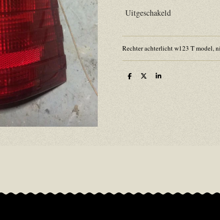
Uitgeschakeld
Rechter achterlicht w123 T model, 
D
D
S
e
e
h
l
e
a
e
l
r
n
e