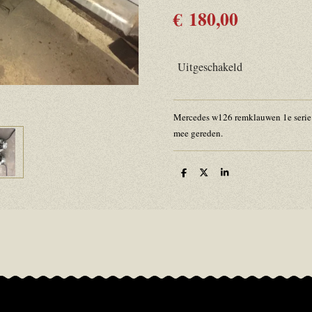
€ 180,00
Uitgeschakeld
Mercedes w126 remklauwen 1e serie 
mee gereden.
D
D
S
e
e
h
l
e
a
e
l
r
n
e