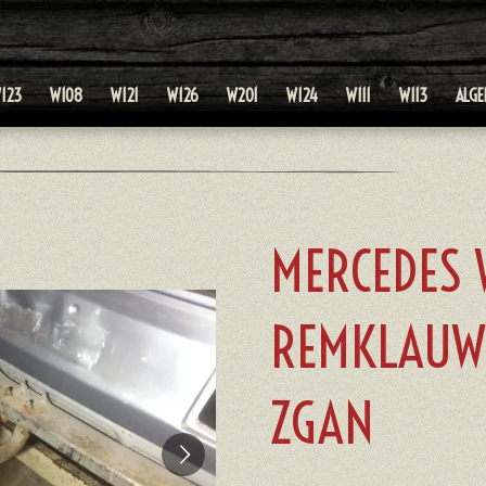
123
W108
W121
W126
W201
W124
W111
W113
ALG
MERCEDES 
REMKLAUWE
ZGAN