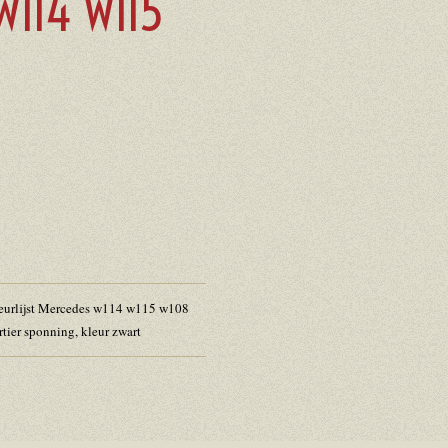
W114 W115
deurlijst Mercedes w114 w115 w108
tier sponning, kleur zwart