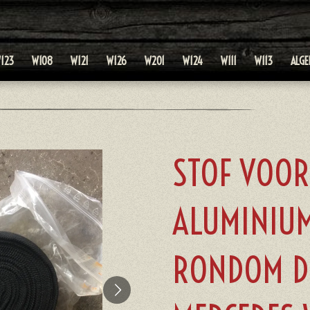
123
W108
W121
W126
W201
W124
W111
W113
ALG
STOF VOOR
ALUMINIUM
RONDOM DE